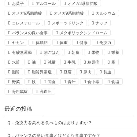
お菓子
アルコール
オメガ3系脂肪酸
オメガ6系脂肪酸
オメガ9系脂肪酸
カルシウム
コレステロール
スポーツドリンク
ナッツ
バランスの良い食事
メタボリックシンドローム
ヤカン
体脂肪
体重
健康
免疫力
有酸素運動
朝ごはん
朝食
果物
栄養
水筒
油
減量
牛乳
糖尿病
脂
脂質
脂質異常症
豆腐
豚肉
貧血
野菜
鉄
間食
青汁
食中毒
食塩
骨粗鬆症
高血圧
最近の投稿
Ｑ．免疫力を高める食べものはありますか？
Ｑ．バランスの良い食事とはどんな食事ですか？