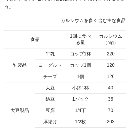
う。
カルシウムを多く含む主な食品
1回に食べ
カルシウム
食品
る量
（mg）
牛乳
コップ1杯
220
乳製品
ヨーグルト
カップ1個
120
チーズ
1個
126
大豆
小鉢1杯
40
納豆
1パック
36
大豆製品
豆腐
1/4丁
70
厚揚げ
1/2枚
203