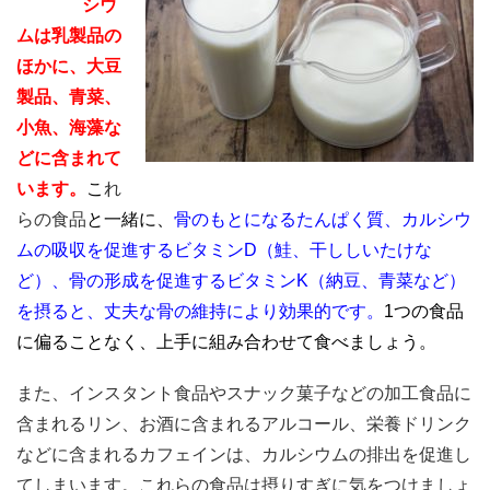
シウ
ムは乳製品の
ほかに、大豆
製品、青菜、
小魚、海藻な
どに含まれて
います。
こ
れ
らの食品
と一緒に、
骨のもとになるたんぱく質、カルシウ
ムの吸収を促進するビタミンD（鮭、干ししいたけな
ど）、骨の形成を促進するビタミンK（納豆、青菜など）
を摂ると、丈夫な骨の維持により効果的です。
1つの食品
に偏ることなく、上手に組み合わせて食べましょう。
また、インスタント食品やスナック菓子などの加工食品に
含まれるリン、お酒に含まれるアルコール、栄養ドリンク
などに含まれるカフェインは、カルシウムの排出を促進し
てしまいます。これらの食品は摂りすぎに気をつけましょ