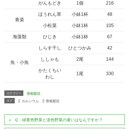
がんもどき
1個
216
ほうれん草
小鉢1杯
48
青菜
小松菜
小鉢1杯
105
海藻類
ひじき
小鉢1杯
67
しらす干し
ひとつかみ
42
ししゃも
2尾
144
魚・小魚
かたくちい
1尾
330
わし
カテゴリー
骨粗鬆症
タグ
カルシウム
骨粗鬆症
Ｑ．緑黄色野菜と淡色野菜の違いはなんですか？