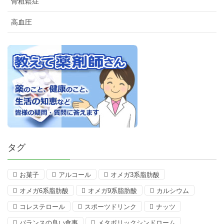
骨粗鬆症
高血圧
タグ
お菓子
アルコール
オメガ3系脂肪酸
オメガ6系脂肪酸
オメガ9系脂肪酸
カルシウム
コレステロール
スポーツドリンク
ナッツ
バランスの良い食事
メタボリックシンドローム