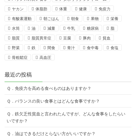
ヤカン
体脂肪
体重
健康
免疫力
有酸素運動
朝ごはん
朝食
果物
栄養
水筒
油
減量
牛乳
糖尿病
脂
脂質
脂質異常症
豆腐
豚肉
貧血
野菜
鉄
間食
青汁
食中毒
食塩
骨粗鬆症
高血圧
最近の投稿
Ｑ．免疫力を高める食べものはありますか？
Ｑ．バランスの良い食事とはどんな食事ですか？
Ｑ．鉄欠乏性貧血と言われたんですが、どんな食事をしたらい
いですか？
Ｑ．油はできるだけとらない方がいいですか？