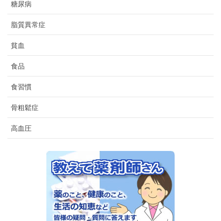
糖尿病
脂質異常症
貧血
食品
食習慣
骨粗鬆症
高血圧