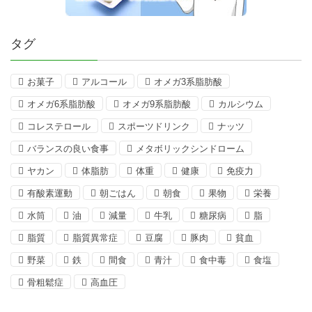
タグ
お菓子
アルコール
オメガ3系脂肪酸
オメガ6系脂肪酸
オメガ9系脂肪酸
カルシウム
コレステロール
スポーツドリンク
ナッツ
バランスの良い食事
メタボリックシンドローム
ヤカン
体脂肪
体重
健康
免疫力
有酸素運動
朝ごはん
朝食
果物
栄養
水筒
油
減量
牛乳
糖尿病
脂
脂質
脂質異常症
豆腐
豚肉
貧血
野菜
鉄
間食
青汁
食中毒
食塩
骨粗鬆症
高血圧