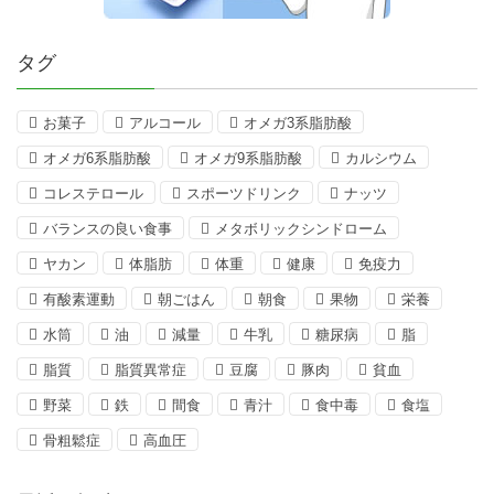
タグ
お菓子
アルコール
オメガ3系脂肪酸
オメガ6系脂肪酸
オメガ9系脂肪酸
カルシウム
コレステロール
スポーツドリンク
ナッツ
バランスの良い食事
メタボリックシンドローム
ヤカン
体脂肪
体重
健康
免疫力
有酸素運動
朝ごはん
朝食
果物
栄養
水筒
油
減量
牛乳
糖尿病
脂
脂質
脂質異常症
豆腐
豚肉
貧血
野菜
鉄
間食
青汁
食中毒
食塩
骨粗鬆症
高血圧