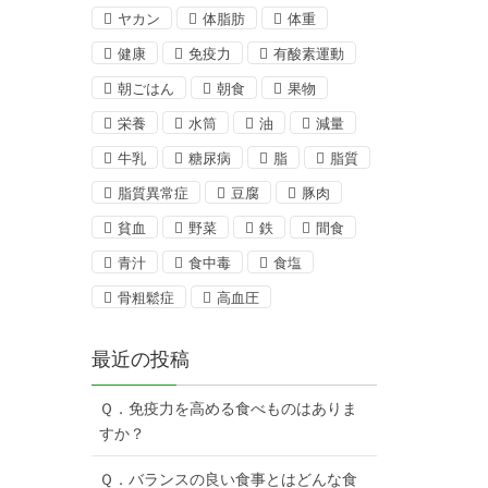
ヤカン
体脂肪
体重
健康
免疫力
有酸素運動
朝ごはん
朝食
果物
栄養
水筒
油
減量
牛乳
糖尿病
脂
脂質
脂質異常症
豆腐
豚肉
貧血
野菜
鉄
間食
青汁
食中毒
食塩
骨粗鬆症
高血圧
最近の投稿
Ｑ．免疫力を高める食べものはありま
すか？
Ｑ．バランスの良い食事とはどんな食