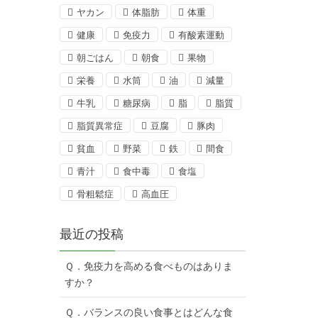
ヤカン
体脂肪
体重
健康
免疫力
有酸素運動
朝ごはん
朝食
果物
栄養
水筒
油
減量
牛乳
糖尿病
脂
脂質
脂質異常症
豆腐
豚肉
貧血
野菜
鉄
間食
青汁
食中毒
食塩
骨粗鬆症
高血圧
最近の投稿
Ｑ．免疫力を高める食べものはありま
すか？
Ｑ．バランスの良い食事とはどんな食